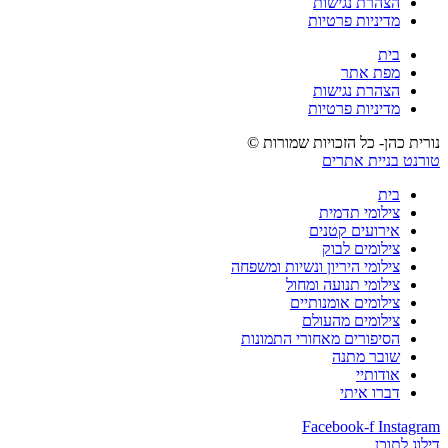
הצהרת נגישות
מדיניות פרטיות
בית
מפת אתר
הצהרת נגישות
מדיניות פרטיות
נורית כהן- כל הזכויות שמורות ©
טורנט בניית אתרים
בית
צילומי תדמית
אירועים קטנים
צילומים לבוק
צילומי היריון ונשיות ומשפחה
צילומי תנועה ומחול
צילומים אומנותיים
צילומים מהעולם
הסיפורים מאחורי התמונות
שובר מתנה
אודותיי
דברו איתי
Facebook-f
Instagram
דילוג לתוכן