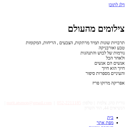
דלג לתוכן
צילומים מהעולם
תרבויות שונות תמיד מרתקות, הצבעים , הריחות, המקומות
טבע ואורבניקה
נורמות של לבוש והתנהגות
ולאחר הכל
אנשים הם אנשים
חיוך הוא חיוך
והעיניים מספרות סיפור
אפריקה
מרוקו
פריז
נורית כהן, צלמת | טלפון:
052-2211185
|
nurit.atsmon@gmail.com
|
הנשיאים 44, הוד השרון
בית
מפת אתר