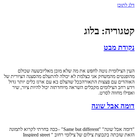
דלג לתוכן
קטגוריה:
בלוג
נקודת מבט
העין הצילומית נוטה לחפש את מה שלא מובן מאליובשעה שכולם
מהופנטים מהמשחק אני כצלמת לא יכולה להתעלם מהסצנה הציורית של
האוהדים עם פצצות התאורהככל שהצלם בא עם ארגז כלים יותר גדול
וידע רחב הצילומים מקבלים השראה מיוחדתזה יכול להיות ציור, שיר
ואפילו מחווה לסרט.
דומה אבל שונה
"דומה אבל שונה" "Same but different" –ככה בחרתי לקרוא לתמונה
הזאת שזכתה בקבוצת צילום של צילומי רחוב " Inspired street