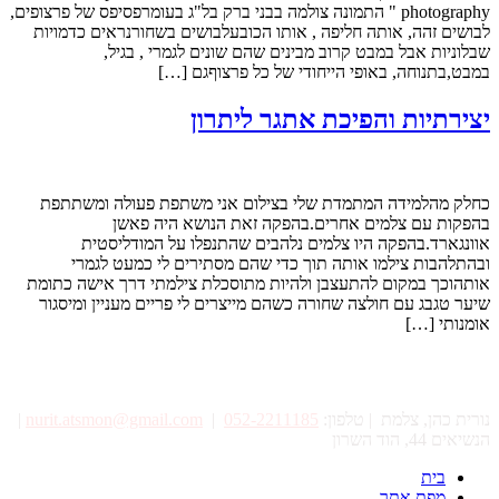
photography " התמונה צולמה בבני ברק בל"ג בעומרפסיפס של פרצופים,
לבושים זהה, אותה חליפה , אותו הכובעלבושים בשחורנראים כדמויות
שבלוניות אבל במבט קרוב מבינים שהם שונים לגמרי , בגיל,
במבט,בתנוחה, באופי הייחודי של כל פרצוףגם […]
יצירתיות והפיכת אתגר ליתרון
כחלק מהלמידה המתמדת שלי בצילום אני משתפת פעולה ומשתתפת
בהפקות עם צלמים אחרים.בהפקה זאת הנושא היה פאשן
אוונגארד.בהפקה היו צלמים נלהבים שהתנפלו על המודליסטית
ובהתלהבות צילמו אותה תוך כדי שהם מסתירים לי כמעט לגמרי
אותהוכך במקום להתעצבן ולהיות מתוסכלת צילמתי דרך אישה כתומת
שיער טגבג עם חולצה שחורה כשהם מייצרים לי פריים מעניין ומיסגור
אומנותי […]
נורית כהן, צלמת | טלפון:
052-2211185
|
nurit.atsmon@gmail.com
|
הנשיאים 44, הוד השרון
בית
מפת אתר