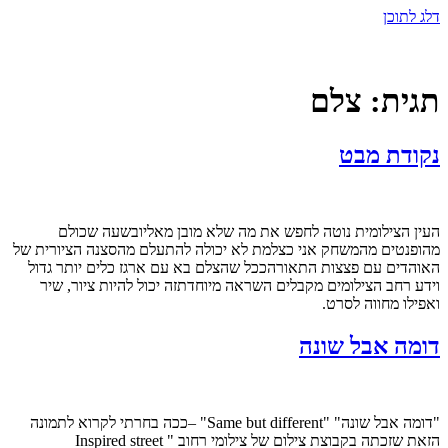
דלג לתוכן
תגית:
צלם
נקודת מבט
העין הצילומית נוטה לחפש את מה שלא מובן מאליובשעה שכולם
מהופנטים מהמשחק אני כצלמת לא יכולה להתעלם מהסצנה הציורית של
האוהדים עם פצצות התאורהככל שהצלם בא עם ארגז כלים יותר גדול
וידע רחב הצילומים מקבלים השראה מיוחדתזה יכול להיות ציור, שיר
ואפילו מחווה לסרט.
דומה אבל שונה
"דומה אבל שונה" "Same but different" –ככה בחרתי לקרוא לתמונה
הזאת שזכתה בקבוצת צילום של צילומי רחוב " Inspired street