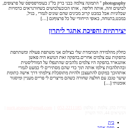
photography " התמונה צולמה בבני ברק בל"ג בעומרפסיפס של פרצופים,
לבושים זהה, אותה חליפה , אותו הכובעלבושים בשחורנראים כדמויות
שבלוניות אבל במבט קרוב מבינים שהם שונים לגמרי , בגיל,
במבט,בתנוחה, באופי הייחודי של כל פרצוףגם […]
יצירתיות והפיכת אתגר ליתרון
כחלק מהלמידה המתמדת שלי בצילום אני משתפת פעולה ומשתתפת
בהפקות עם צלמים אחרים.בהפקה זאת הנושא היה פאשן
אוונגארד.בהפקה היו צלמים נלהבים שהתנפלו על המודליסטית
ובהתלהבות צילמו אותה תוך כדי שהם מסתירים לי כמעט לגמרי
אותהוכך במקום להתעצבן ולהיות מתוסכלת צילמתי דרך אישה כתומת
שיער טגבג עם חולצה שחורה כשהם מייצרים לי פריים מעניין ומיסגור
אומנותי […]
נורית כהן, צלמת | טלפון:
052-2211185
|
nurit.atsmon@gmail.com
|
הנשיאים 44, הוד השרון
בית
מפת אתר